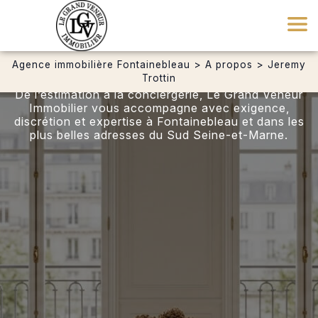
Agence immobilière Fontainebleau
>
A propos
>
Jeremy
Jérémy TROTTIN
Trottin
De l’estimation à la conciergerie, Le Grand Veneur
Immobilier vous accompagne avec exigence,
discrétion et expertise à Fontainebleau et dans les
plus belles adresses du Sud Seine-et-Marne.