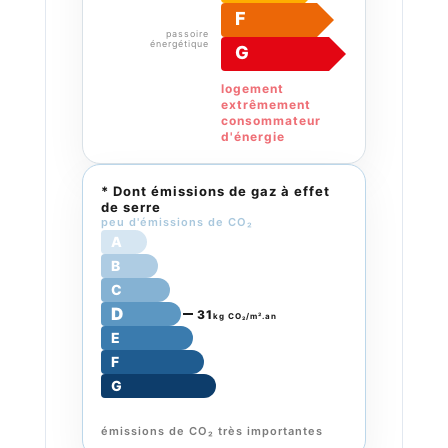
F
passoire
énergétique
G
logement
extrêmement
consommateur
d'énergie
* Dont émissions de gaz à effet
de serre
peu d'émissions de CO₂
A
B
C
D
31
kg CO₂/m².an
E
F
G
émissions de CO₂ très importantes